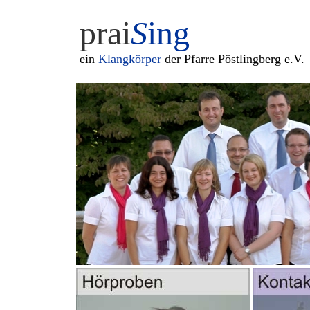
prai
S
ing
ein
Klangkörper
der Pfarre Pöstlingberg e.V.