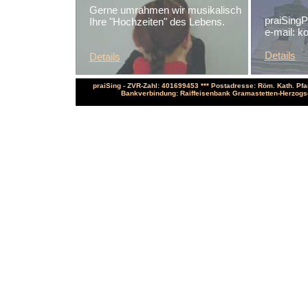
Gerne umrahmen wir musikalisch
praiSing
Ihre "Hochzeiten" des Lebens.
e-mail:
ko
Details
Details
praiSing - ZVR-Zahl: 401699453 *** Postadresse: Röm. Kath. Pfar
Bankverbindung: Raiffeisenbank Gramastetten-Herzogsdo